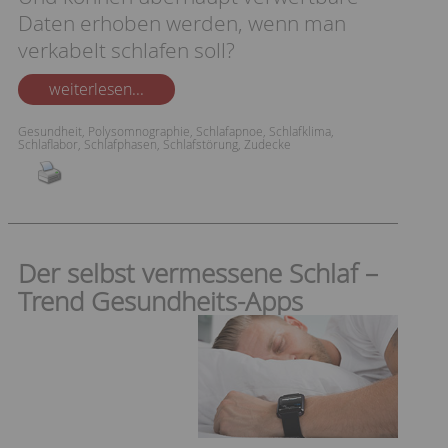
Daten erhoben werden, wenn man
verkabelt schlafen soll?
weiterlesen...
Gesundheit
,
Polysomnographie
,
Schlafapnoe
,
Schlafklima
,
Schlaflabor
,
Schlafphasen
,
Schlafstörung
,
Zudecke
Der selbst vermessene Schlaf –
Trend Gesundheits-Apps