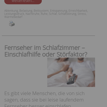
weiterlesen...
Ablenkung
,
Belastung
,
Bettsystem
,
Entspannung
,
Erreichbarkeit
,
Leistungsdruck
,
Nachtruhe
,
Ruhe
,
Schlaf
,
Schlafstörung
,
Stress
,
Wärmebedarf
Fernseher im Schlafzimmer –
Einschlafhilfe oder Störfaktor?
Es gibt viele Menschen, die von sich
sagen, dass sie bei leise laufendem
Fernseher besser einschlafen