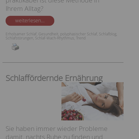
praktikabel ist diese Methode in
Ihrem Alltag?
weiterlesen...
Erholsamer Schlaf
,
Gesundheit
,
polyphasischer Schlaf
,
Schlafblog
,
Schlafstörungen
,
Schlaf-Wach-Rhythmus
,
Trend
Schlaffördernde Ernährung
Sie haben immer wieder Probleme
damit, nachts Ruhe zu finden und