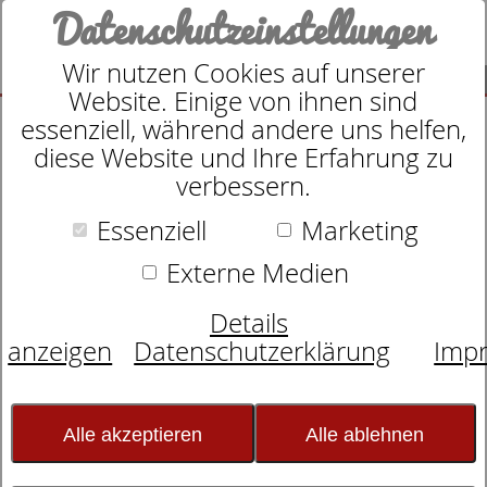
Datenschutzeinstellungen
Wir nutzen Cookies auf unserer
SUCHE
Website. Einige von ihnen sind
essenziell, während andere uns helfen,
diese Website und Ihre Erfahrung zu
verbessern.
Suche nach
Essenziell
Marketing
Externe Medien
Schlafexperten-Tipps:
Details
Schlafwissen für
anzeigen
Datenschutzerklärung
Imp
erholsame Nächte
Alle akzeptieren
Alle ablehnen
Erholsame Nachtruhe für alle