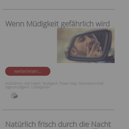
Wenn Müdigkeit gefährlich wird
weiterlesen...
Autofahren
,
dormabell
,
Müdigkeit
,
Power Nap
,
Sekundenschlaf
,
Tagesmüdigkeit
,
Unfallgefahr
Natürlich frisch durch die Nacht