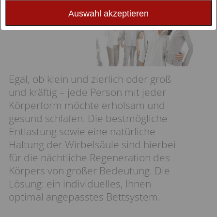
Gewichtsklassen
Auswahl akzeptieren
Egal, ob klein und zierlich oder groß
und kräftig – jede Person mit jeder
Körperform möchte erholsam und
gesund schlafen. Die bestmögliche
Entlastung sowie eine natürliche
Haltung der Wirbelsäule sind hierbei
für die nächtliche Regeneration des
Körpers von großer Bedeutung. Die
Lösung: ein individuelles, Ihnen
optimal angepasstes Bettsystem.