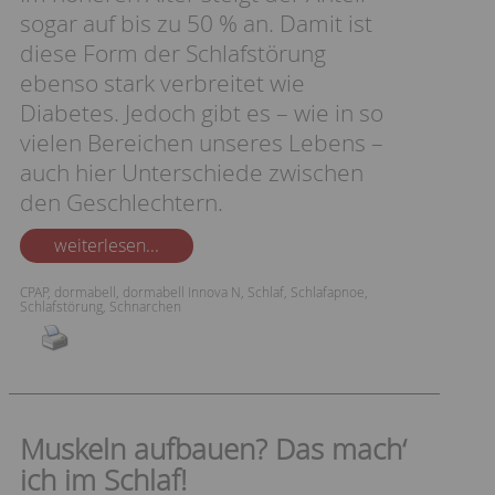
sogar auf bis zu 50 % an. Damit ist
diese Form der Schlafstörung
ebenso stark verbreitet wie
Diabetes. Jedoch gibt es – wie in so
vielen Bereichen unseres Lebens –
auch hier Unterschiede zwischen
den Geschlechtern.
weiterlesen...
CPAP
,
dormabell
,
dormabell Innova N
,
Schlaf
,
Schlafapnoe
,
Schlafstörung
,
Schnarchen
Muskeln aufbauen? Das mach‘
ich im Schlaf!