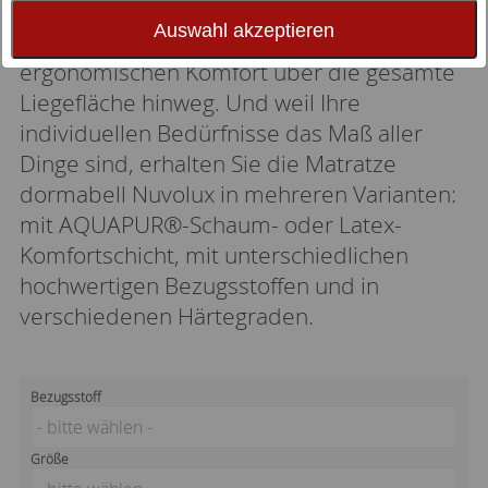
ganzer Linie entspannen. Denn die
Auswahl akzeptieren
Matratze bietet gleichmäßig hohen
ergonomischen Komfort über die gesamte
Liegefläche hinweg. Und weil Ihre
individuellen Bedürfnisse das Maß aller
Dinge sind, erhalten Sie die Matratze
dormabell Nuvolux in mehreren Varianten:
mit AQUAPUR®-Schaum- oder Latex-
Komfortschicht, mit unterschiedlichen
hochwertigen Bezugsstoffen und in
verschiedenen Härtegraden.
Bezugsstoff
- bitte wählen -
Größe