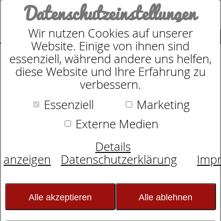
Datenschutzeinstellungen
Wir nutzen Cookies auf unserer
SUCHE
Website. Einige von ihnen sind
essenziell, während andere uns helfen,
diese Website und Ihre Erfahrung zu
Produkte
Matratzen
dormabell Nuvolux
2
Produkte
verbessern.
dormabell Nuvolux
Essenziell
Marketing
Externe Medien
Genießen Sie traumhafte Nächte und
erleben Sie einzigartigen Schlafkomfort. Mit
Details
der Taschenfederkernmatratze dormabell
anzeigen
Datenschutzerklärung
Imp
Nuvolux liegen Sie immer richtig. Denn sie
passt sich Ihrer Körperform und Ihren
Schlafgewohnheiten perfekt an, unterstützt
Alle akzeptieren
Alle ablehnen
Ihren Körper aktiv und Sie können auf