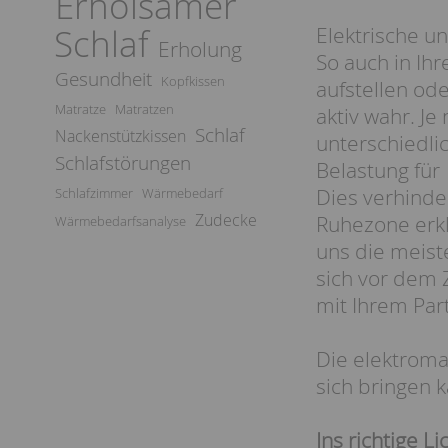
Erholsamer
Schlaf
Elektrische u
Erholung
So auch in Ih
Gesundheit
Kopfkissen
aufstellen od
Matratze
Matratzen
aktiv wahr. J
Schlaf
Nackenstützkissen
unterschiedli
Schlafstörungen
Belastung für
Dies verhinde
Schlafzimmer
Wärmebedarf
Zudecke
Ruhezone erkl
Wärmebedarfsanalyse
uns die meist
sich vor dem 
mit Ihrem Par
Die elektroma
sich bringen 
Ins richtige Li