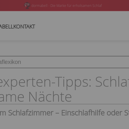
In über 200 Bettenfachgeschäften oder online verfügbar
ABELL
KONTAKT
experten-Tipps: Schla
same Nächte
m Schlafzimmer – Einschlafhilfe oder S