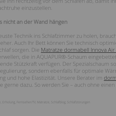
Sie ihn rechtzeitig vor dem Schlafen ab, damit I
achtruhe einzustellen.
s nicht an der Wand hängen
euste Technik ins Schlafzimmer zu holen, brauc
seher. Auch Ihr Bett können Sie technisch optim
hlaf sorgen. Die
Matratze dormabell Innova Air
erwellen, die in AQUAPUR®-Schaum eingebettet
sende Stützkraft verfügen. Der Spezialschaum sor
regulierung, sondern ebenfalls für optimale Wär
ng und hohe Elastizität. Unsere Berater im
dorm
ie gerne dazu. So werden Sie – auch ohne einen 
e
,
Erholung
,
Fernseher/TV
,
Matratze
,
Schlafblog
,
Schlafstörungen