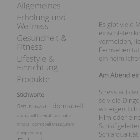
Allgemeines
Erholung und
Es gibt viele
Wellness
einschlafen 
Gesundheit &
vermeiden, lie
Fitness
Fernsehen tat
Lifestyle &
ein heimlicher
Einrichtung
Am Abend ein
Produkte
Stress auf der
Stichworte
so viele Ding
dormabell
Bett
Bettwäsche
wir eigentlic
dormabell Cervical
dormabell
Film oder ein
Innova
dormabell MessSystem
Schlaf geleite
Schlafqualität
Entspannung