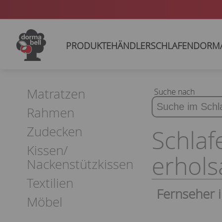
PRODUKTE
HÄNDLER
SCHLAFEN
DORM
Matratzen
Suche nach
Rahmen
Zudecken
Schlaf
Kissen/
erhol
Nackenstützkissen
Textilien
Fernseher i
Möbel