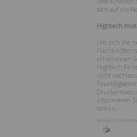
und schalten 
sich auf die N
Hightech mus
Um sich die n
Flachbildfern
erholsamen Sc
Hightech Fed
nicht nachlas
Feuchtigkeits
Druckentlastu
informieren S
sinken.
dormabell
,
Einschlafhilf