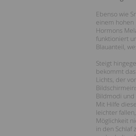
Ebenso wie Sm
einem hohen B
Hormons Melat
funktioniert 
Blauanteil, w
Steigt hingeg
bekommt das S
Lichts, der vo
Bildschirmein
Bildmodi und 
Mit Hilfe die
leichter fall
Möglichkeit ni
in den Schlaf