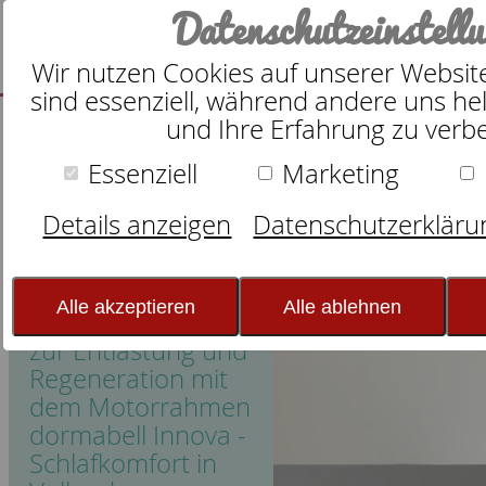
Datenschutzeinstell
Wir nutzen Cookies auf unserer Website
sind essenziell, während andere uns hel
und Ihre Erfahrung zu verb
Essenziell
Marketing
dormabell Innova
Motorrahmen: Einstellungen
Details anzeigen
Datenschutzerkläru
Alle akzeptieren
Alle ablehnen
*
Empfehlungen
zur Entlastung und
Regeneration mit
dem Motorrahmen
dormabell Innova -
Schlafkomfort in