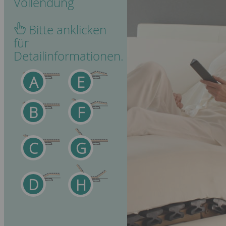
Vollendung
Bitte anklicken
für
Detailinformationen.
A
E
B
F
C
G
D
H