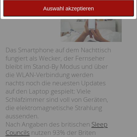
eine unsichtbare Gefahr?
Auswahl akzeptieren
Das Smartphone auf dem Nachttisch
fungiert als Wecker, der Fernseher
bleibt im Stand-By Modus und über
die WLAN-Verbindung werden
nachts noch die neuesten Updates
auf den Laptop gespielt: Viele
Schlafzimmer sind voll von Geräten,
die elektromagnetische Strahlung
aussenden.
Nach Angaben des britischen
Sleep
Councils
nutzen 93% der Briten