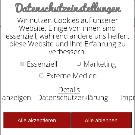
Datenschutzeinstellungen
Wir nutzen Cookies auf unserer
SUCHE
Website. Einige von ihnen sind
essenziell, während andere uns helfen,
diese Website und Ihre Erfahrung zu
verbessern.
Suche nach
Essenziell
Marketing
Externe Medien
Schlafexperten-Tipps:
Details
Schlafwissen für
anzeigen
Datenschutzerklärung
Imp
erholsame Nächte
Alle akzeptieren
Alle ablehnen
Elektrosmog im Schlafzimmer: