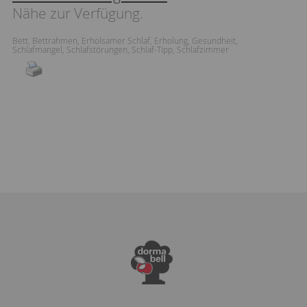
Nähe zur Verfügung.
Bett
,
Bettrahmen
,
Erholsamer Schlaf
,
Erholung
,
Gesundheit
,
Schlafmangel
,
Schlafstörungen
,
Schlaf-Tipp
,
Schlafzimmer