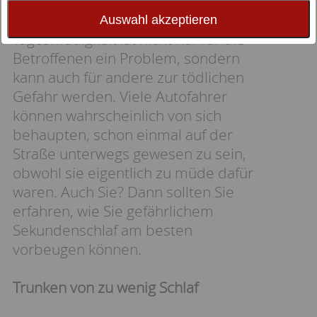
Auswahl akzeptieren
Tagesmüdigkeit ist nicht nur für die
Betroffenen ein Problem, sondern
kann auch für andere zur tödlichen
Gefahr werden. Viele Autofahrer
können wahrscheinlich von sich
behaupten, schon einmal auf der
Straße unterwegs gewesen zu sein,
obwohl sie eigentlich zu müde dafür
waren. Auch Sie? Dann sollten Sie
erfahren, wie Sie gefährlichem
Sekundenschlaf am besten
vorbeugen können.
Trunken von zu wenig Schlaf