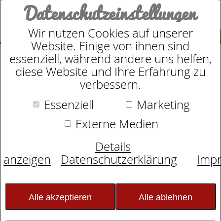
Datenschutzeinstellungen
Wir nutzen Cookies auf unserer
SUCHE
Website. Einige von ihnen sind
essenziell, während andere uns helfen,
diese Website und Ihre Erfahrung zu
verbessern.
Schlafexperten-Tipps:
Essenziell
Marketing
Schlafwissen für
Externe Medien
erholsame Nächte
Details
anzeigen
Datenschutzerklärung
Imp
Wenn Müdigkeit gefährlich wird
Alle akzeptieren
Alle ablehnen