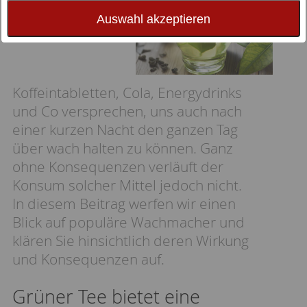
Auswahl akzeptieren
Koffeintabletten, Cola, Energydrinks
und Co versprechen, uns auch nach
einer kurzen Nacht den ganzen Tag
über wach halten zu können. Ganz
ohne Konsequenzen verläuft der
Konsum solcher Mittel jedoch nicht.
In diesem Beitrag werfen wir einen
Blick auf populäre Wachmacher und
klären Sie hinsichtlich deren Wirkung
und Konsequenzen auf.
Grüner Tee bietet eine