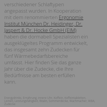
verschiedener Schlaftypen
angepasst wurden. In Kooperation
mit dem renommierten
Ergonomie
Institut München Dr. Heidinger, Dr.
Jaspert & Dr. Hocke GmbH (EIM)
haben die dormabell Spezialisten ein
ausgeklügeltes Programm entwickelt,
das insgesamt zehn Zudecken für
fünf Wärmebedarfsbereiche
umfasst. Hier finden Sie das ganze
Jahr über die Zudecke, die Ihre
Bedürfnisse am besten erfüllen
kann.
Energydrinks
,
Ernährung
,
innere Uhr
,
Koffein
,
Koffeintabletten
,
Leinen
,
Leistungsfähigkeit
,
Ritalin
,
Sommerdecke
,
Wachmacher
,
WBA
,
Zudecke