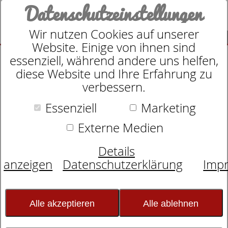
Datenschutzeinstellungen
Wir nutzen Cookies auf unserer
SUCHE
Website. Einige von ihnen sind
essenziell, während andere uns helfen,
diese Website und Ihre Erfahrung zu
verbessern.
Suche nach
Essenziell
Marketing
Externe Medien
Schlafexperten-Tipps:
Details
Schlafwissen für
anzeigen
Datenschutzerklärung
Imp
erholsame Nächte
Alle akzeptieren
Alle ablehnen
So kommen Sie fit durch den Tag