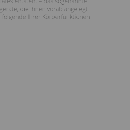
hlafes entsteht – das sogenannte
räte, die Ihnen vorab angelegt
olgende Ihrer Körperfunktionen