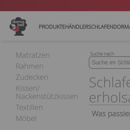
PRODUKTE
HÄNDLER
SCHLAFEN
DORM
Matratzen
Suche nach
Rahmen
Zudecken
Schlaf
Kissen/
erhol
Nackenstützkissen
Textilien
Was passier
Möbel