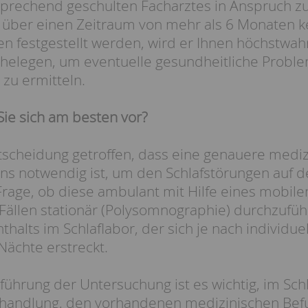
sprechend geschulten Facharztes in Anspruch z
 über einen Zeitraum von mehr als 6 Monaten ke
en festgestellt werden, wird er Ihnen höchstwa
nahelegen, um eventuelle gesundheitliche Pro
t zu ermitteln.
Sie sich am besten vor?
scheidung getroffen, dass eine genauere mediz
ens notwendig ist, um den Schlafstörungen auf de
Frage, ob diese ambulant mit Hilfe eines mobilen
llen stationär (Polysomnographie) durchzuführen 
thalts im Schlaflabor, der sich je nach individue
Nächte erstreckt.
führung der Untersuchung ist es wichtig, im Sch
ehandlung, den vorhandenen medizinischen Bef