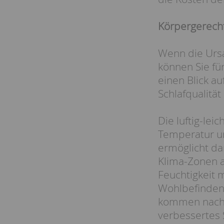
Körpergerecht
Wenn die Ursa
können Sie fü
einen Blick au
Schlafqualität
Die luftig-leic
Temperatur un
ermöglicht dan
Klima-Zonen a
Feuchtigkeit 
Wohlbefinden 
kommen nachts
verbessertes 