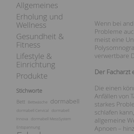
Allgemeines
Erholung und
Wenn bei anda
Wellness
Probleme auch
Gesundheit &
meist eine Un
Fitness
Polysomnogra
Lifestyle &
verwertbare D
Einrichtung
Der Facharzt 
Produkte
Die einen kön
Stichworte
Anfällen von 
dormabell
Bett
Bettwäsche
starkes Probl
dormabell Cervical
dormabell
schlafen kann,
Innova
dormabell MessSystem
allgemeine W
Apnoen – hinzu
Entspannung