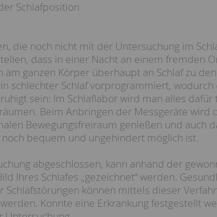
er Schlafposition
n, die noch nicht mit der Untersuchung im Sch
rstellen, dass in einer Nacht an einem fremden 
n am ganzen Körper überhaupt an Schlaf zu denke
in schlechter Schlaf vorprogrammiert, wodurch 
uhigt sein: Im Schlaflabor wird man alles dafür 
räumen. Beim Anbringen der Messgeräte wird dar
malen Bewegungsfreiraum genießen und auch da
n noch bequem und ungehindert möglich ist.
rsuchung abgeschlossen, kann anhand der gewo
 Bild Ihres Schlafes „gezeichnet“ werden. Gesun
r Schlafstörungen können mittels dieser Verfah
t werden. Konnte eine Erkrankung festgestellt 
r Untersuchung.