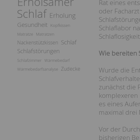
Erholsamer
Rat eines ent
Schlaf
oder Facharzt
Erholung
Schlafstörung
Gesundheit
Kopfkissen
Schlaflabor 
Matratze
Matratzen
Schlaflosigkei
Schlaf
Nackenstützkissen
Schlafstörungen
Wie bereiten 
Schlafzimmer
Wärmebedarf
Zudecke
Wurde die Ent
Wärmebedarfsanalyse
Schlafverhalt
zunächst die 
komplexeren Fä
es eines Aufen
maximal drei 
Vor der Durch
bisherigen B