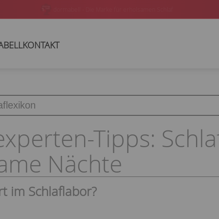
In über 200 Bettenfachgeschäften oder online verfügbar
ABELL
KONTAKT
experten-Tipps: Schla
same Nächte
t im Schlaflabor?