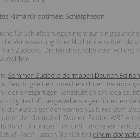
es Klima für optimale Schlafphasen
che für Schlafstörungen nicht auf ein gesundhei
r die Verbesserung Ihrer Nachtruhe selber aktiv
f Ihre Zudecke. Die falsche Größe oder Füllung k
 auswirken.
hte
Sommer-Zudecke dormabell Daunen Editio
d Feuchtigkeit entsprechend Ihrer thermophys
k der einzigartigen Konstruktion ein ideales, k
us Hightech-Fasergewebe sorgen für einen Venti
mit der aufsteigenden warmen Luft aus dem Bet
unter der dormabell Daunen Edition WB2 ermög
 durch unruhiges Hin- und Herdrehen nicht zu
Schlafklima? Lassen Sie sich bei
einem dormabel