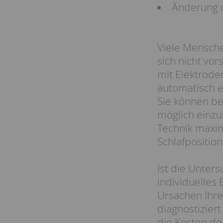
Änderung d
Viele Mensche
sich nicht vo
mit Elektrode
automatisch e
Sie können ber
möglich einzu
Technik maxi
Schlafpositio
Ist die Unte
individuelles
Ursachen Ihre
diagnostizier
die Kosten de