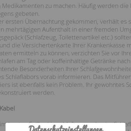
 Medikamenten zu machen. Häufig werden die P
ogens gebeten.
hrer ersten Übernachtung gekommen, verhält es
n mehrtägigen Aufenthalt in einer fremden Um
gepäck (Schlafzeug, Toilettenartikel etc.) sollt
nd die Versichertenkarte Ihrer Krankenkasse mi
aten ermitteln zu können, verzichten Sie vor Ihr
hlafen am Tag oder koffeinhaltige Getränke nach 
tende Besonderheiten Ihrer Schlafgewohnheite
es Schlaflabors vorab informieren. Das Mitführe
tiers ist ebenfalls kein Problem. Ihr gewohntes 
ekonstruiert werden.
 Kabel
im besten Fall) ruhig schlafen, werden im Schla
Datenschutzeinstellungen