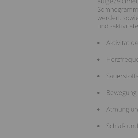
aufgezeichnet
Somnogramm. 
werden, sowi
und -aktivität
Aktivität d
Herzfrequ
Sauerstoffs
Bewegung d
Atmung un
Schlaf- u