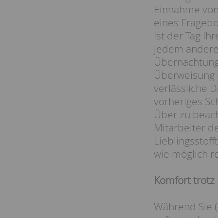
Einnahme von
eines Frageb
Ist der Tag I
jedem andere
Übernachtungs
Überweisung u
verlässliche D
vorheriges Sc
Über zu beach
Mitarbeiter d
Lieblingsstoff
wie möglich r
Komfort trotz
Während Sie (