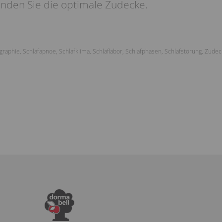
inden Sie die optimale Zudecke.
graphie
,
Schlafapnoe
,
Schlafklima
,
Schlaflabor
,
Schlafphasen
,
Schlafstörung
,
Zudec