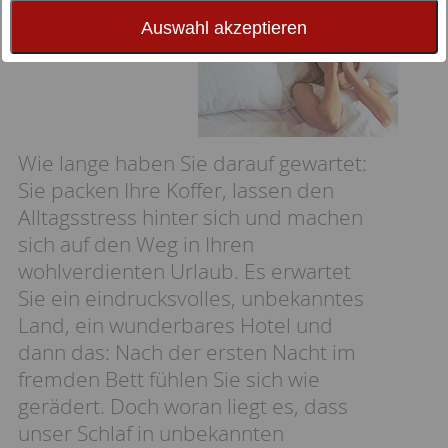
ist Kopfsache
Auswahl akzeptieren
Wie lange haben Sie darauf gewartet:
Sie packen Ihre Koffer, lassen den
Alltagsstress hinter sich und machen
sich auf den Weg in Ihren
wohlverdienten Urlaub. Es erwartet
Sie ein eindrucksvolles, unbekanntes
Land, ein wunderbares Hotel und
dann das: Nach der ersten Nacht im
fremden Bett fühlen Sie sich wie
gerädert. Doch woran liegt es, dass
unser Schlaf in unbekannten