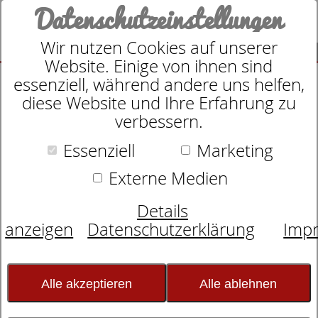
Datenschutzeinstellungen
Wir nutzen Cookies auf unserer
SUCHE
Website. Einige von ihnen sind
essenziell, während andere uns helfen,
diese Website und Ihre Erfahrung zu
verbessern.
Suche nach
Essenziell
Marketing
Externe Medien
Schlafexperten-Tipps:
Details
Schlafwissen für
anzeigen
Datenschutzerklärung
Imp
erholsame Nächte
Alle akzeptieren
Alle ablehnen
Unruhiger Schlaf in der Fremde