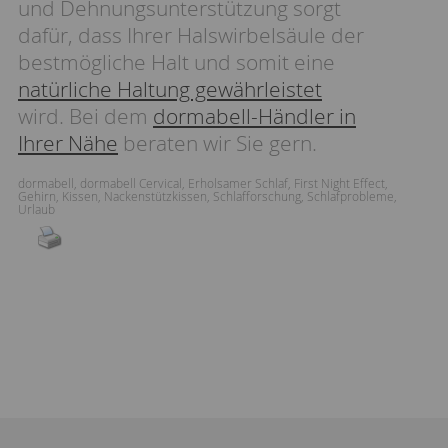
und Dehnungsunterstützung sorgt
dafür, dass Ihrer Halswirbelsäule der
bestmögliche Halt und somit eine
natürliche Haltung gewährleistet
wird. Bei dem
dormabell-Händler in
Ihrer Nähe
beraten wir Sie gern.
dormabell
,
dormabell Cervical
,
Erholsamer Schlaf
,
First Night Effect
,
Gehirn
,
Kissen
,
Nackenstützkissen
,
Schlafforschung
,
Schlafprobleme
,
Urlaub