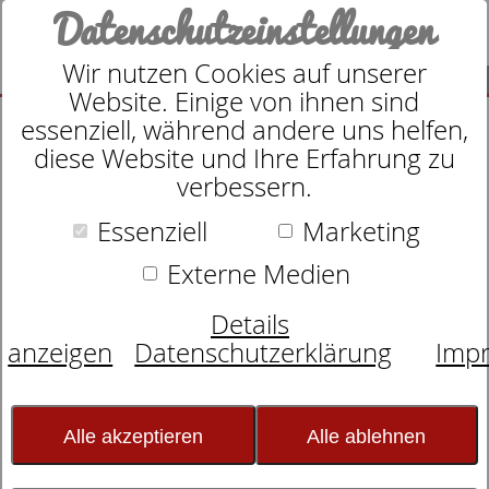
Datenschutzeinstellungen
Wir nutzen Cookies auf unserer
SUCHE
Website. Einige von ihnen sind
essenziell, während andere uns helfen,
diese Website und Ihre Erfahrung zu
verbessern.
Suche nach
Essenziell
Marketing
Externe Medien
Schlafexperten-Tipps:
Details
Schlafwissen für
anzeigen
Datenschutzerklärung
Imp
erholsame Nächte
Alle akzeptieren
Alle ablehnen
Nicht nur am Valentinstag