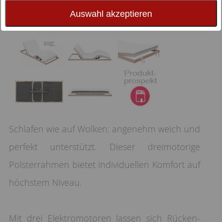
Auswahl akzeptieren
Schlafen wie auf Wolken: angenehm weich und
perfekt unterstützt. Dieser dreimotorige
Polsterrahmen bietet individuellen Komfort auf
höchstem Niveau.
Mit drei Elektromotoren lassen sich Rücken-