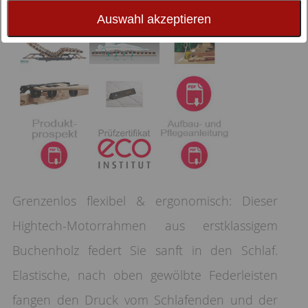
Auswahl akzeptieren
Grenzenlos flexibel & ergonomisch: Dieser
Hightech-Motorrahmen aus erstklassigem
Buchenholz federt Sie sanft in den Schlaf.
Elastische, nach oben gewölbte Federleisten
fangen den Druck vom Schlafenden und der