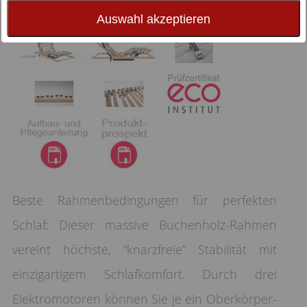
Auswahl akzeptieren
Beste Rahmenbedingungen für perfekten
Schlaf: Dieser massive Buchenholz-Rahmen
vereint höchste, “knarzfreie” Stabilität mit
einzigartigem Schlafkomfort. Durch drei
Elektromotoren können Sie je ein Oberkörper-