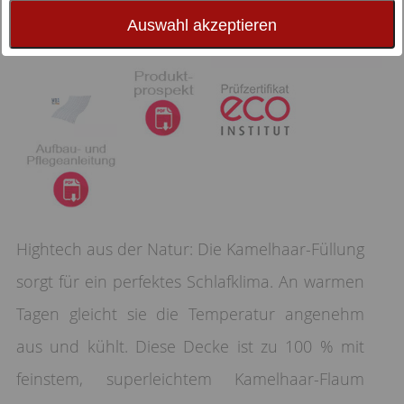
Auswahl akzeptieren
Hightech aus der Natur: Die Kamelhaar-Füllung
sorgt für ein perfektes Schlafklima. An warmen
Tagen gleicht sie die Temperatur angenehm
aus und kühlt. Diese Decke ist zu 100 % mit
feinstem, superleichtem Kamelhaar-Flaum