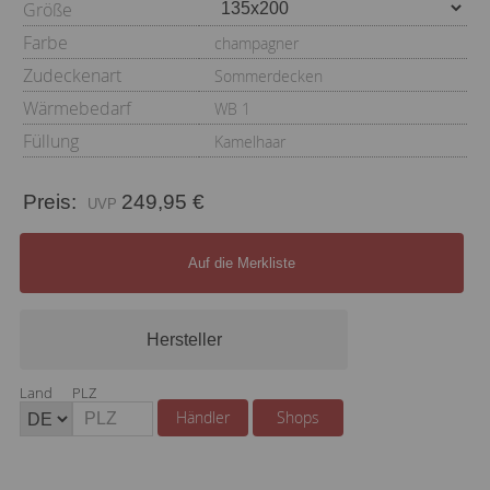
Größe
Farbe
champagner
Zudeckenart
Sommerdecken
Wärmebedarf
WB 1
Füllung
Kamelhaar
Preis:
249,95 €
Auf die Merkliste
Hersteller
Land
PLZ
Händler
Shops