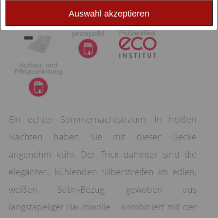
Auswahl akzeptieren
Ein echter Sommernachtstraum: In heißen
Nächten haben Sie mit dieser Decke
angenehm kühl. Der Trick dahinter sind die
eleganten, kühlenden Silberstreifen im edlen,
weißen Satin-Bezug, gewoben aus
langstapeliger Baumwolle – kombiniert mit der