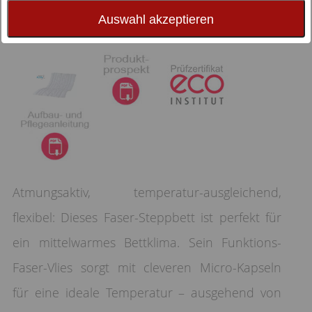
Auswahl akzeptieren
Atmungsaktiv, temperatur-ausgleichend,
flexibel: Dieses Faser-Steppbett ist perfekt für
ein mittelwarmes Bettklima. Sein Funktions-
Faser-Vlies sorgt mit cleveren Micro-Kapseln
für eine ideale Temperatur – ausgehend von