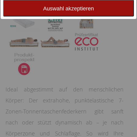
Auswahl akzeptieren
Ideal abgestimmt auf den menschlichen
Körper: Der extrahohe, punktelastische 7-
Zonen-Tonnentaschenfederkern gibt sanft
nach oder stützt dynamisch ab – je nach
Körperzone und Schlaflage. So wird Ihre