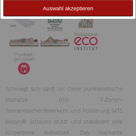
Auswahl akzeptieren
Schmiegt sich sanft an: Diese punktelastische
Matratze (mit 7-Zonen-
Tonnentaschenfederkern und Polsterung MTS
biosyn® Schaum) stützt und stabilisiert jede
Körperzone individuell. Das markante