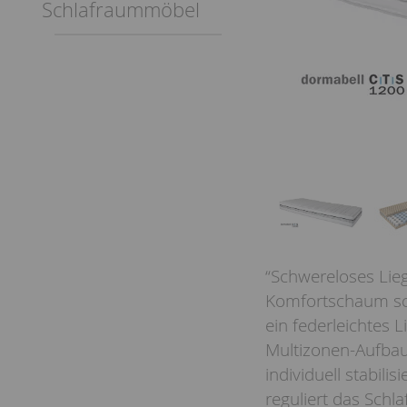
Schlafraummöbel
“Schwereloses Lie
Komfortschaum sch
ein federleichtes L
Multizonen-Aufbau
individuell stabil
reguliert das Schl