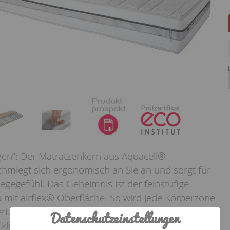
gen”: Der Matratzenkern aus Aquacell®
miegt sich ergonomisch an Sie an und sorgt für
iegegefühl. Das Geheimnis ist der feinstufige
 mit airflex® Oberfläche. So wird jede Körperzone
isiert. Der innovative Bezug der dormabell CTS 1200
Datenschutzeinstellungen
afklima: Das rundum laufende Klima-Griffband