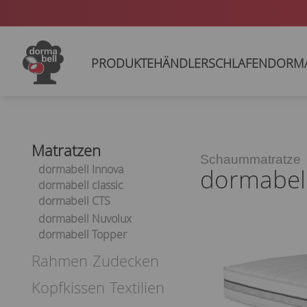
PRODUKTE
HÄNDLER
SCHLAFEN
DORM
Matratzen
Schaummatratze
dormabell Innova
dormabel
dormabell classic
dormabell CTS
dormabell Nuvolux
dormabell Topper
Rahmen
Zudecken
Kopfkissen
Textilien