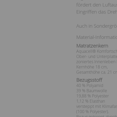
fördert den Luftau
Eingriffen das Dr
Auch in Sondergröß
Material-Informati
Matratzenkern
Aquacell® Komfortsc
Ober- und Unterplatt
zoniertes Innenleben
Kernhöhe 18 cm,
Gesamthöhe ca. 21 c
Bezugsstoff
40 % Polyamid
39 % Baumwolle
19,88 % Polyester
1,12 % Elasthan
versteppt mit Klimafa
(100 % Polyester).
Bezug getrennt abne