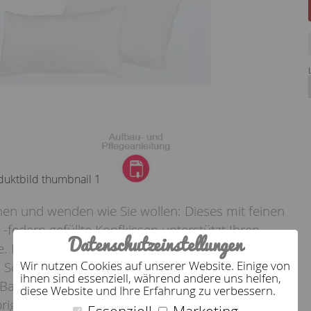
hen und wenden wie Sie wollen: Dieses mit feinen
federn gefüllte Kopfkissen unterstützt Ihren
Datenschutzeinstellungen
ge. Es passt sich sanft Ihrer Kopfform an und sorgt
Wir nutzen Cookies auf unserer Website. Einige von
 Schlafklima. Dank der daunendichten Kissenhülle
ihnen sind essenziell, während andere uns helfen,
Baumwolle wird Feuchtigkeit effektiv
diese Website und Ihre Erfahrung zu verbessern.
igens: Beim Kissen dormabell Daune haben Sie