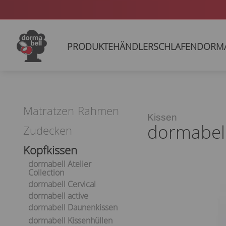
PRODUKTE
HÄNDLER
SCHLAFEN
DORM
Matratzen
Rahmen
Kissen
dormabel
Zudecken
Kopfkissen
dormabell Atelier
Collection
dormabell Cervical
dormabell active
dormabell Daunenkissen
dormabell Kissenhüllen