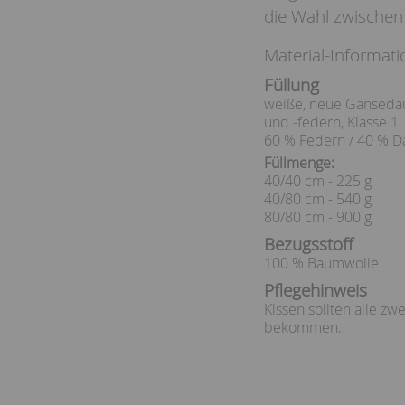
die Wahl zwischen
Material-Informati
Füllung
weiße, neue Gänsed
und -federn, Klasse 1
60 % Federn / 40 % 
Füllmenge:
40/40 cm - 225 g
40/80 cm - 540 g
80/80 cm - 900 g
Bezugsstoff
100 % Baumwolle
Pflegehinweis
Kissen sollten alle zw
bekommen.