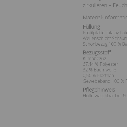
zirkulieren – Feuc
Material-Informati
Füllung
Profilplatte Talalay-La
Wellenschicht Schau
Schonbezug 100 % B
Bezugsstoff
Klimabezug
67,44 % Polyester
32 % Baumwolle
0,56 % Elasthan
Gewebeband 100 % P
Pflegehinweis
Hülle waschbar bei 60