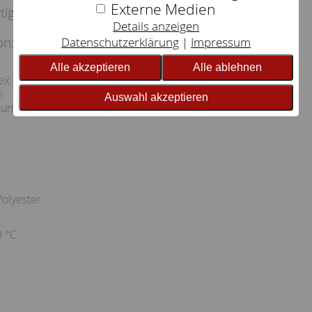
Externe Medien
htigkeit wird aufgenommen und abgeleitet.
Details anzeigen
on:
Datenschutzerklärung
Impressum
Alle akzeptieren
Alle ablehnen
tex
m
Auswahl akzeptieren
aumwolle
olyester
 °C.