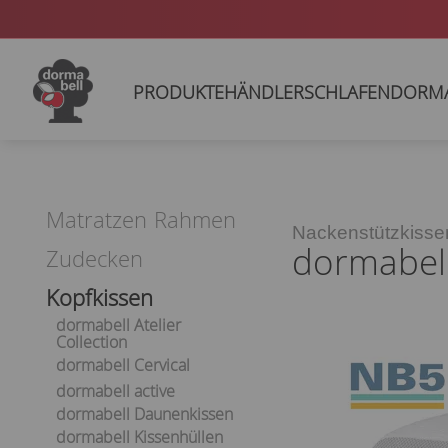
PRODUKTE
HÄNDLER
SCHLAFEN
DORM
Matratzen
Rahmen
Nackenstützkisse
dormabell
Zudecken
Kopfkissen
dormabell Atelier
Collection
dormabell Cervical
dormabell active
dormabell Daunenkissen
dormabell Kissenhüllen