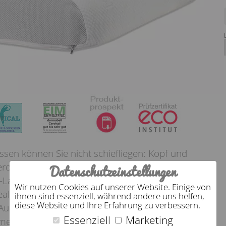
ssen können Sie nicht schiefliegen: Kopf und
Datenschutzeinstellungen
erden perfekt gestützt – dank der ergonomischen
ay-Latex) und einer Extra-Wellenschicht aus
Wir nutzen Cookies auf unserer Website. Einige von
al für Seitenschläfer mit breiten Schultern und
ihnen sind essenziell, während andere uns helfen,
diese Website und Ihre Erfahrung zu verbessern.
Auch stark: Das dormabell Cervical NB 5 verhindert
Essenziell
Marketing
estaus. Durch den Klimabezug kann die Luft frei