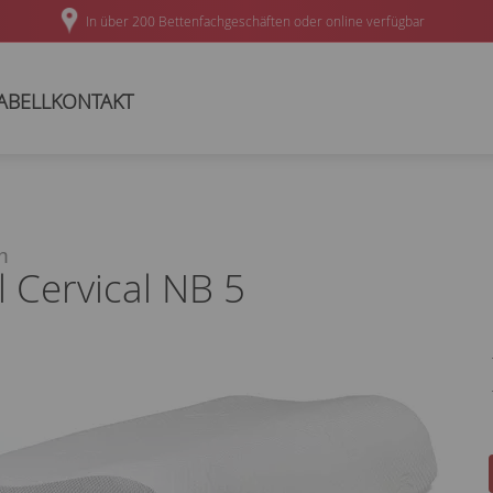
In über 200 Bettenfachgeschäften oder online verfügbar
ABELL
KONTAKT
n
 Cervical NB 5