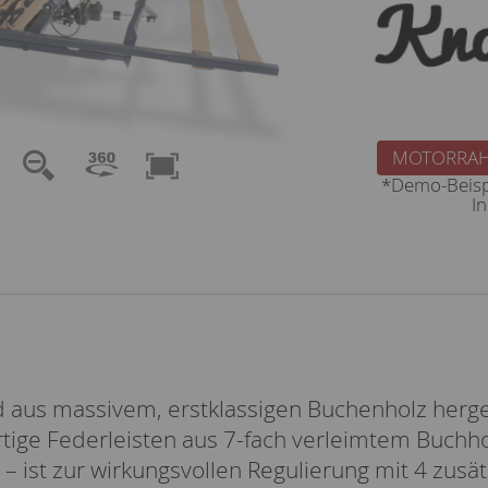
MOTORRAH
*Demo-Beisp
I
 aus massivem, erstklassigen Buchenholz hergest
ertige Federleisten aus 7-fach verleimtem Buchho
– ist zur wirkungsvollen Regulierung mit 4 zusä